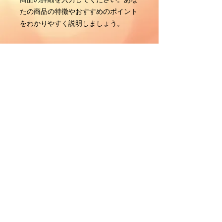
たの商品の特徴やおすすめのポイント
をわかりやすく説明しましょう。
商品情報
商品の詳細を入力してください。サイ
返品・返金ポリシー
ズ、素材、取扱説明に加え、商品の特
徴やおすすめのポイントなどを説明し
返品・返金規約を入力してください。
ましょう。
商品の配送について
商品にご満足いただけなかった場合の
返品・返金ポリシーと手順を説明しま
配送地域、料金、所要時間、梱包な
しょう。規約の内容を明確にすること
ど、商品の配送に関する情報を入力し
で、お客様の信頼を獲得し、安心して
てください。配送情報を明確にするこ
商品をご購入いただけます。
とで、お客様の信頼を獲得し、安心し
て商品をご購入いただけます。
© 2023 著作権表示の例 -
Wix.com
で作成されたホームページです。