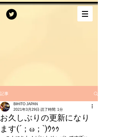
記事
BIHITO JAPAN
2021年3月29日
読了時間: 1分
お久しぶりの更新になり
ます(´；ω；`)ｳｩｩ